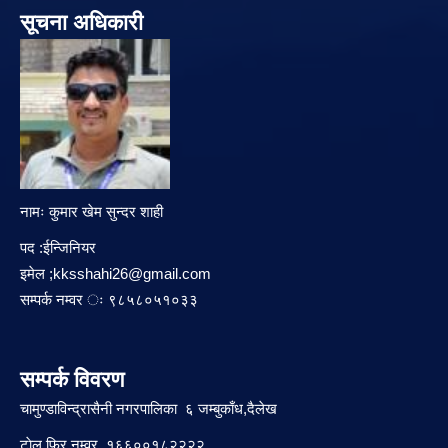
सूचना अधिकारी
नामः कुमार खेम सुन्दर शाही
पद :ईन्जिनियर
इमेल ;
kksshahi26@gmail.com
सम्पर्क नम्वर ः ९८५८०५१०३३
सम्पर्क विवरण
चामुण्डाविन्द्रासैनी नगरपालिका ६ जम्बुकाँध,दैलेख
टाेल फ्रि नम्वर १६६००१८२२२२