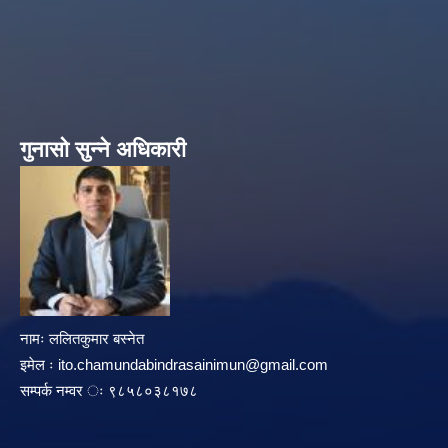
गुनासो सुन्ने अधिकारी
नामः ललितकुमार बस्नेत
इमेल ः
ito.chamundabindrasainimun@gmail.com
सम्पर्क नम्वर ः ९८५८०३८१७८