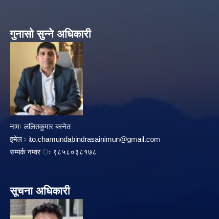
गुनासो सुन्ने अधिकारी
नामः ललितकुमार बस्नेत
इमेल ः
ito.chamundabindrasainimun@gmail.com
सम्पर्क नम्वर ः ९८५८०३८१७८
सूचना अधिकारी