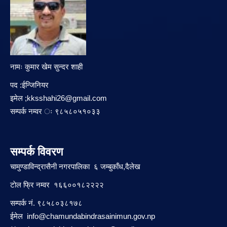
नामः कुमार खेम सुन्दर शाही
पद :ईन्जिनियर
इमेल ;
kksshahi26@gmail.com
सम्पर्क नम्वर ः ९८५८०५१०३३
सम्पर्क विवरण
चामुण्डाविन्द्रासैनी नगरपालिका ६ जम्बुकाँध,दैलेख
टाेल फ्रि नम्वर १६६००१८२२२२
सम्पर्क नं. ९८५८०३८१७८
ईमेल
info@chamundabindrasainimun.gov.np