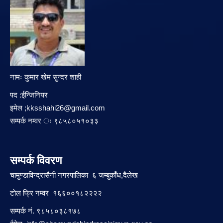
नामः कुमार खेम सुन्दर शाही
पद :ईन्जिनियर
इमेल ;
kksshahi26@gmail.com
सम्पर्क नम्वर ः ९८५८०५१०३३
सम्पर्क विवरण
चामुण्डाविन्द्रासैनी नगरपालिका ६ जम्बुकाँध,दैलेख
टाेल फ्रि नम्वर १६६००१८२२२२
सम्पर्क नं. ९८५८०३८१७८