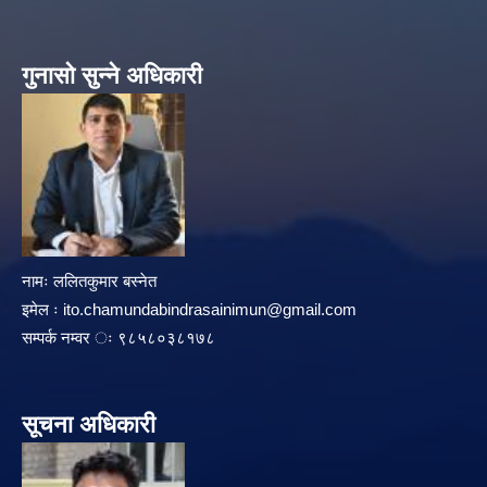
गुनासो सुन्ने अधिकारी
नामः ललितकुमार बस्नेत
इमेल ः
ito.chamundabindrasainimun@gmail.com
सम्पर्क नम्वर ः ९८५८०३८१७८
सूचना अधिकारी