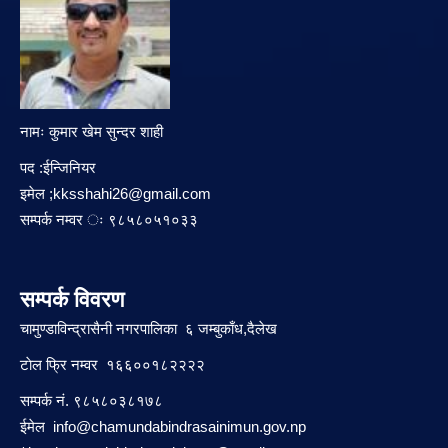
नामः कुमार खेम सुन्दर शाही
पद :ईन्जिनियर
इमेल ;
kksshahi26@gmail.com
सम्पर्क नम्वर ः ९८५८०५१०३३
सम्पर्क विवरण
चामुण्डाविन्द्रासैनी नगरपालिका ६ जम्बुकाँध,दैलेख
टाेल फ्रि नम्वर १६६००१८२२२२
सम्पर्क नं. ९८५८०३८१७८
ईमेल
info@chamundabindrasainimun.gov.np