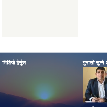
भिडियो हेर्नुस
गुनासो सुन्न