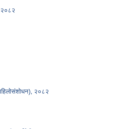
स्थापन कार्यविधि -२०८२
ि, २०८२
िधि, २०८२
२
 (पहिलोसंशोधन), २०८२
ि, (पहिलोसंशोधन), २०८२