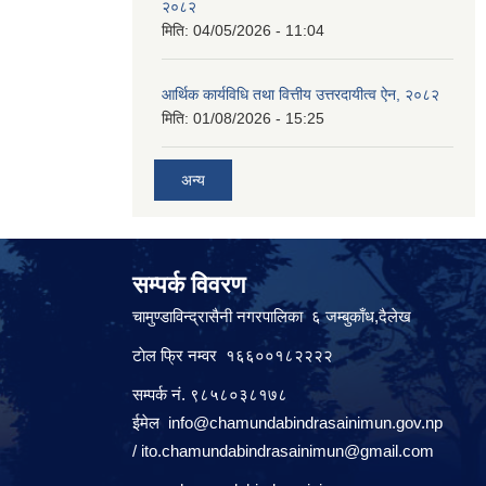
२०८२
मिति:
04/05/2026 - 11:04
आर्थिक कार्यविधि तथा वित्तीय उत्तरदायीत्व ऐन, २०८२
मिति:
01/08/2026 - 15:25
अन्य
सम्पर्क विवरण
चामुण्डाविन्द्रासैनी नगरपालिका ६ जम्बुकाँध,दैलेख
टाेल फ्रि नम्वर १६६००१८२२२२
सम्पर्क नं. ९८५८०३८१७८
ईमेल
info@chamundabindrasainimun.gov.np
/
ito.chamundabindrasainimun@gmail.com