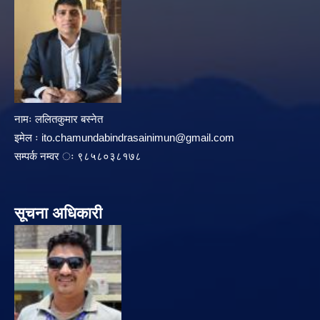
नामः ललितकुमार बस्नेत
इमेल ः
ito.chamundabindrasainimun@gmail.com
सम्पर्क नम्वर ः ९८५८०३८१७८
सूचना अधिकारी