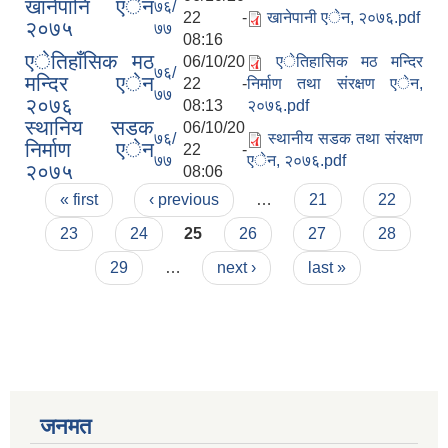
खानेपानि एेन
७६/
22 -
खानेपानी एेन, २०७६.pdf
२०७५
७७
08:16
एेतिहाँसिक मठ
06/10/20
एेतिहासिक मठ मन्दिर
७६/
मन्दिर एेन
22 -
निर्माण तथा संरक्षण एेन,
७७
२०७६
08:13
२०७६.pdf
स्थानिय सडक
06/10/20
७६/
स्थानीय सडक तथा संरक्षण
निर्माण एेन
22 -
७७
एेन, २०७६.pdf
२०७५
08:06
Pages
« first
‹ previous
…
21
22
23
24
25
26
27
28
29
…
next ›
last »
जनमत