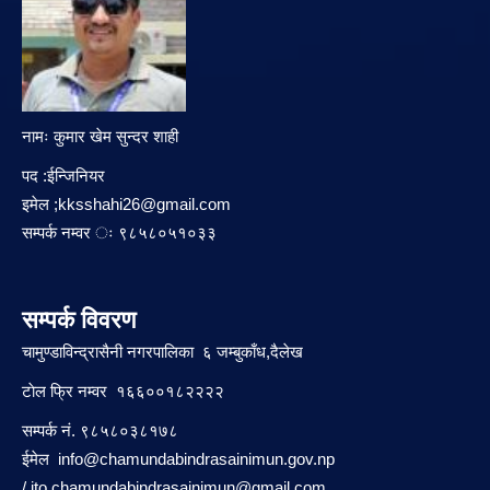
नामः कुमार खेम सुन्दर शाही
पद :ईन्जिनियर
इमेल ;
kksshahi26@gmail.com
सम्पर्क नम्वर ः ९८५८०५१०३३
सम्पर्क विवरण
चामुण्डाविन्द्रासैनी नगरपालिका ६ जम्बुकाँध,दैलेख
टाेल फ्रि नम्वर १६६००१८२२२२
सम्पर्क नं. ९८५८०३८१७८
ईमेल
info@chamundabindrasainimun.gov.np
/
ito.chamundabindrasainimun@gmail.com