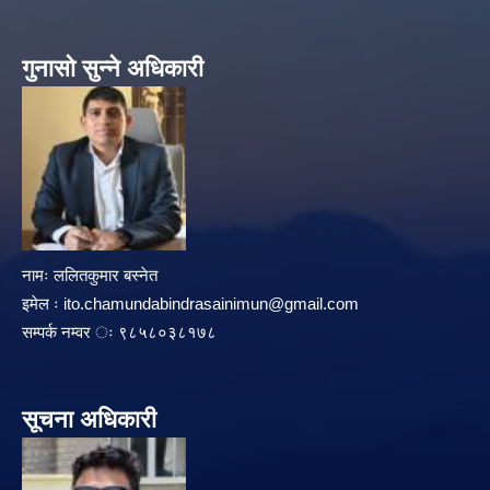
गुनासो सुन्ने अधिकारी
नामः ललितकुमार बस्नेत
इमेल ः
ito.chamundabindrasainimun@gmail.com
सम्पर्क नम्वर ः ९८५८०३८१७८
सूचना अधिकारी