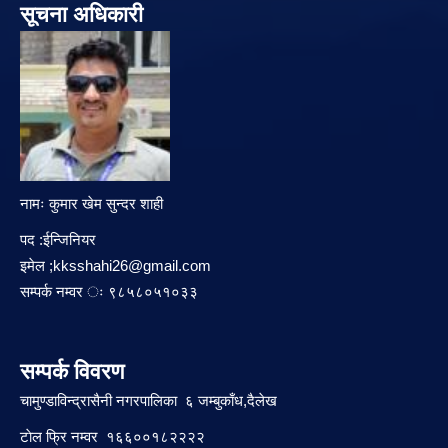
सूचना अधिकारी
नामः कुमार खेम सुन्दर शाही
पद :ईन्जिनियर
इमेल ;
kksshahi26@gmail.com
सम्पर्क नम्वर ः ९८५८०५१०३३
सम्पर्क विवरण
चामुण्डाविन्द्रासैनी नगरपालिका ६ जम्बुकाँध,दैलेख
टाेल फ्रि नम्वर १६६००१८२२२२