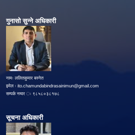
गुनासो सुन्ने अधिकारी
नामः ललितकुमार बस्नेत
इमेल ः
ito.chamundabindrasainimun@gmail.com
सम्पर्क नम्वर ः ९८५८०३८१७८
सूचना अधिकारी