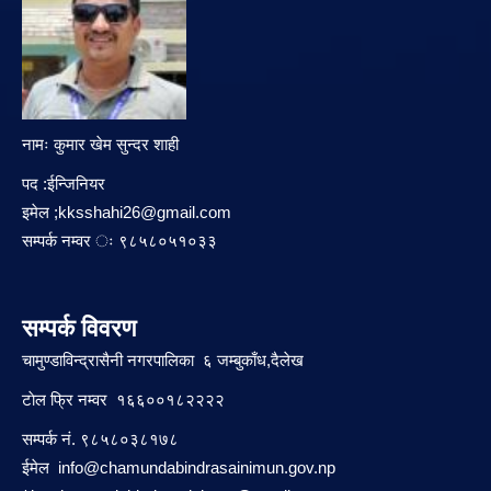
नामः कुमार खेम सुन्दर शाही
पद :ईन्जिनियर
इमेल ;
kksshahi26@gmail.com
सम्पर्क नम्वर ः ९८५८०५१०३३
सम्पर्क विवरण
चामुण्डाविन्द्रासैनी नगरपालिका ६ जम्बुकाँध,दैलेख
टाेल फ्रि नम्वर १६६००१८२२२२
सम्पर्क नं. ९८५८०३८१७८
ईमेल
info@chamundabindrasainimun.gov.np