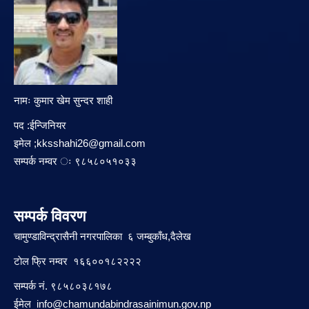
नामः कुमार खेम सुन्दर शाही
पद :ईन्जिनियर
इमेल ;
kksshahi26@gmail.com
सम्पर्क नम्वर ः ९८५८०५१०३३
सम्पर्क विवरण
चामुण्डाविन्द्रासैनी नगरपालिका ६ जम्बुकाँध,दैलेख
टाेल फ्रि नम्वर १६६००१८२२२२
सम्पर्क नं. ९८५८०३८१७८
ईमेल
info@chamundabindrasainimun.gov.np