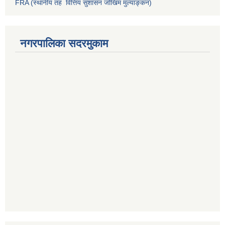
FRA (स्थानीय तह वित्तिय सुशासन जोखिम मुल्याङ्कन)
नगरपालिका सदरमुकाम