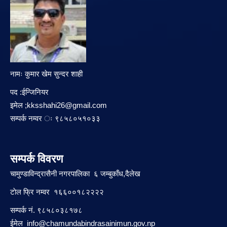
नामः कुमार खेम सुन्दर शाही
पद :ईन्जिनियर
इमेल ;
kksshahi26@gmail.com
सम्पर्क नम्वर ः ९८५८०५१०३३
सम्पर्क विवरण
चामुण्डाविन्द्रासैनी नगरपालिका ६ जम्बुकाँध,दैलेख
टाेल फ्रि नम्वर १६६००१८२२२२
सम्पर्क नं. ९८५८०३८१७८
ईमेल
info@chamundabindrasainimun.gov.np