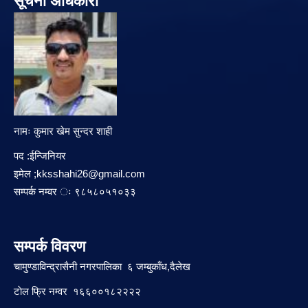
सूचना अधिकारी
नामः कुमार खेम सुन्दर शाही
पद :ईन्जिनियर
इमेल ;
kksshahi26@gmail.com
सम्पर्क नम्वर ः ९८५८०५१०३३
सम्पर्क विवरण
चामुण्डाविन्द्रासैनी नगरपालिका ६ जम्बुकाँध,दैलेख
टाेल फ्रि नम्वर १६६००१८२२२२