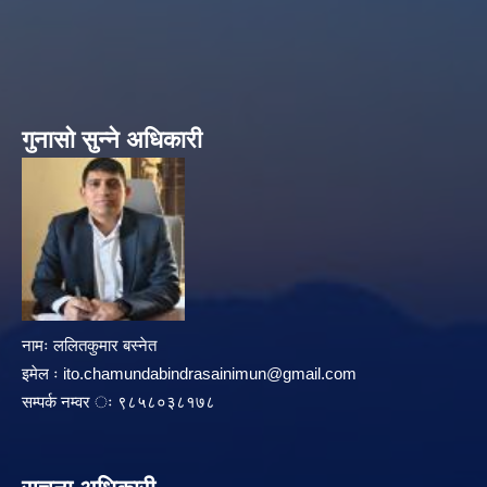
गुनासो सुन्ने अधिकारी
नामः ललितकुमार बस्नेत
इमेल ः
ito.chamundabindrasainimun@gmail.com
सम्पर्क नम्वर ः ९८५८०३८१७८