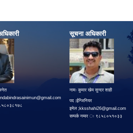
े अधिकारी
सूचना अधिकारी
्नेत
नामः कुमार खेम सुन्दर शाही
undabindrasainimun@gmail.com
पद :ईन्जिनियर
ः ९८५८०३८१७८
इमेल ;
kksshahi26@gmail.com
सम्पर्क नम्वर ः ९८५८०५१०३३