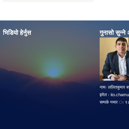
भिडियो हेर्नुस
गुनासो सुन्न
नामः ललितकुमार बस
इमेल ः
ito.cham
सम्पर्क नम्वर 