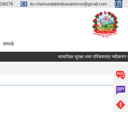
038178
ito.chamundabindrasainimun@gmail.com
सम्पर्क
सामाजिक सुरक्षा भत्ता परिचयपत्र नवीकरण सम