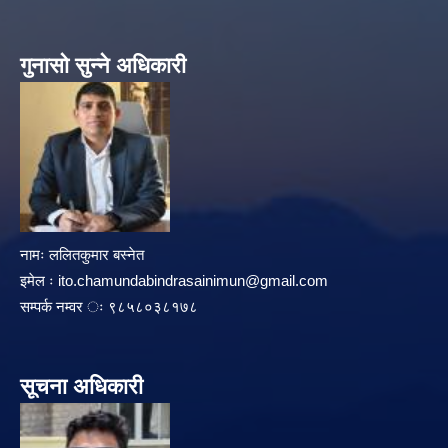
गुनासो सुन्ने अधिकारी
नामः ललितकुमार बस्नेत
इमेल ः
ito.chamundabindrasainimun@gmail.com
सम्पर्क नम्वर ः ९८५८०३८१७८
सूचना अधिकारी