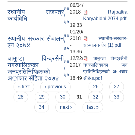
06/04/
७४
स्थानीय राजपत्र
2018
Rajpattra
/
कार्यविधि
-
Karyabidhi 2074.pdf
७५
19:33
01/20/
७४
स्थानीय सरकार सँचालन
2018
स्थानीय-सरकार-
/
एन २०७४
-
सञ्चालन- ऐन (1).pdf
७५
13:36
चामुण्डा विन्द्रसैनी
12/22/
चामुण्डा विन्द्रसैनी
७४
नगरपालिकका
2017
नगरपालिकाका जन
/
जनप्रतिनिधिहरुको
-
प्रतिनिधिहरुको अाचार
७५
अाचार सँहिता २०७४
18:49
सँहिता.pdf
Pages
« first
‹ previous
…
26
27
28
29
30
31
32
33
34
next ›
last »