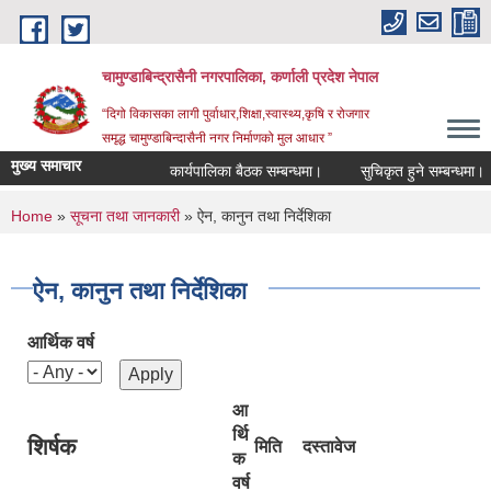
Skip to main content
चामुण्डाबिन्द्रासैनी नगरपालिका, कर्णाली प्रदेश नेपाल
“दिगो विकासका लागी पुर्वाधार,शिक्षा,स्वास्थ्य,कृषि र रोजगार
समृद्ध चामुण्डाबिन्दासैनी नगर निर्माणको मुल आधार ”
मुख्य समाचार
कार्यपालिका बैठक सम्बन्धमा।
सुचिकृत हुने सम्बन्धमा।
You are here
Home
»
सूचना तथा जानकारी
» ऐन, कानुन तथा निर्देशिका
ऐन, कानुन तथा निर्देशिका
आर्थिक वर्ष
आ
र्थि
शिर्षक
मिति
दस्तावेज
क
वर्ष