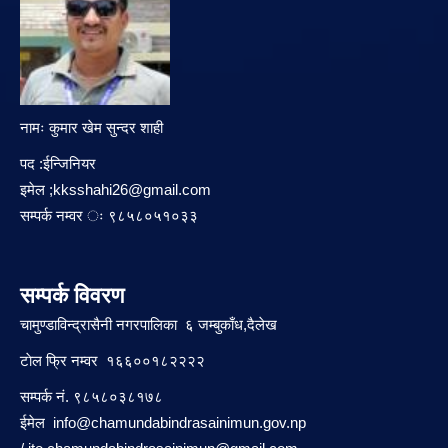
नामः कुमार खेम सुन्दर शाही
पद :ईन्जिनियर
इमेल ;
kksshahi26@gmail.com
सम्पर्क नम्वर ः ९८५८०५१०३३
सम्पर्क विवरण
चामुण्डाविन्द्रासैनी नगरपालिका ६ जम्बुकाँध,दैलेख
टाेल फ्रि नम्वर १६६००१८२२२२
सम्पर्क नं. ९८५८०३८१७८
ईमेल
info@chamundabindrasainimun.gov.np